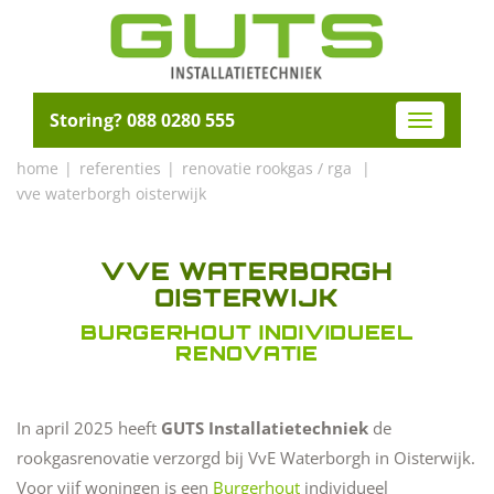
Storing? 088 0280 555
Toggle
navigatio
home
referenties
renovatie rookgas / rga
vve waterborgh oisterwijk
VVE WATERBORGH
OISTERWIJK
BURGERHOUT INDIVIDUEEL
RENOVATIE
In april 2025 heeft
GUTS Installatietechniek
de
rookgasrenovatie verzorgd bij VvE Waterborgh in Oisterwijk.
Voor vijf woningen is een
Burgerhout
individueel