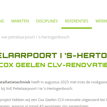
NS
MARKTEN
DISCIPLINES
REFERENTIES
WERKE
vve pettelaarpoort i ’s-hertogenbosch
ELAARPOORT I ’S-HERT
COX GEELEN CLV-RENOVATI
stallatietechniek
heeft in augustus 2025 met trots de rookgasr
 bij VvE Pettelaarpoort I te ‘s-Hertogenbosch.
 project hebben wij een Cox Geelen CLV-renovatie uitgevoerd ten
rangen, waarop in totaal 43 woningen zijn aangesloten.