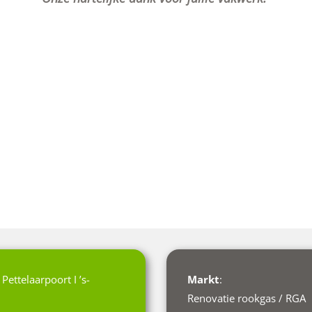
 Pettelaarpoort I ’s-
Markt
:
Renovatie rookgas / RGA