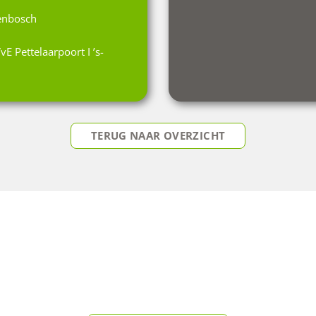
genbosch
VvE Pettelaarpoort I ’s-
TERUG NAAR OVERZICHT
DIRECT ADVIES OP MAAT
Onze experts helpen u graag verder.
Neem vandaag nog vrijblijvend contact met ons op.