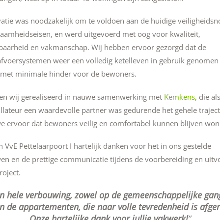
atie was noodzakelijk om te voldoen aan de huidige veiligheids
aamheidseisen, en werd uitgevoerd met oog voor kwaliteit,
aarheid en vakmanschap. Wij hebben ervoor gezorgd dat de
fvoersystemen weer een volledig ketelleven in gebruik genome
met minimale hinder voor de bewoners.
en wij gerealiseerd in nauwe samenwerking met
Kemkens
, die al
allateur een waardevolle partner was gedurende het gehele trajec
e ervoor dat bewoners veilig en comfortabel kunnen blijven won
n VvE Pettelaarpoort I hartelijk danken voor het in ons gestelde
en en de prettige communicatie tijdens de voorbereiding en uitv
roject.
n hele verbouwing, zowel op de gemeenschappelijke gan
in de appartementen, die naar volle tevredenheid is afge
Onze hartelijke dank voor jullie vakwerk!