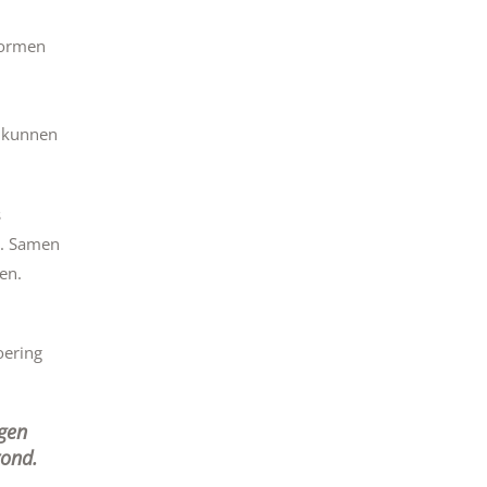
normen
n kunnen
s
t. Samen
en.
oering
gen
rond.