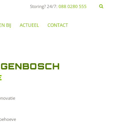
Storing? 24/7:
088 0280 555
N BIJ
ACTUEEL
CONTACT
OGENBOSCH
E
enovatie
 behoeve