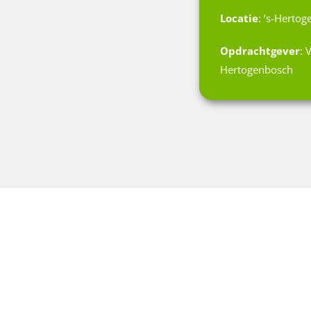
Locatie
: ’s-Herto
Opdrachtgever
: 
Hertogenbosch