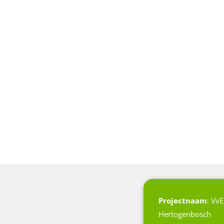
Projectnaam
: VvE
Hertogenbosch