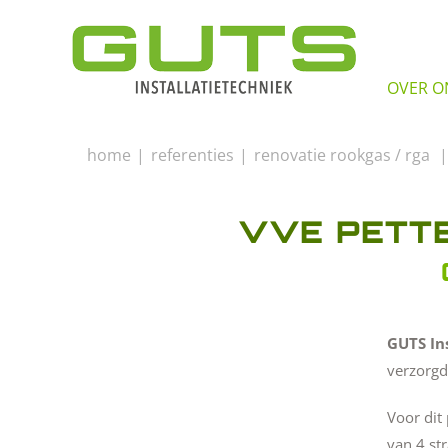
OVER O
home
referenties
renovatie rookgas / rga
VVE PETT
GUTS In
verzorgd
Voor dit
van 4 st