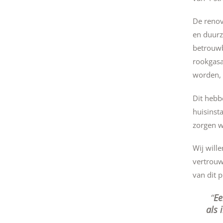
De renov
en duurz
betrouwb
rookgasa
worden, 
Dit hebb
huisinst
zorgen w
Wij wille
vertrouw
van dit p
Ee
als 