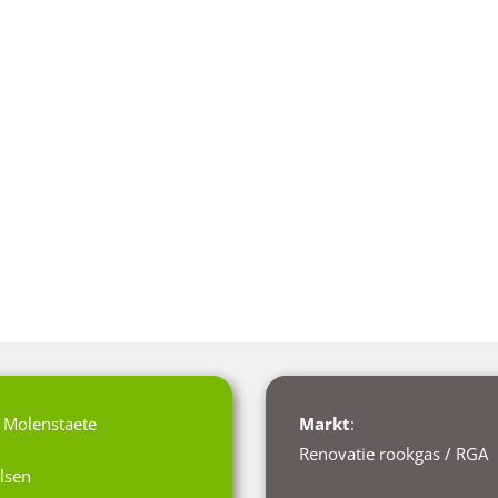
E Molenstaete
Markt
:
Renovatie rookgas / RGA
lsen