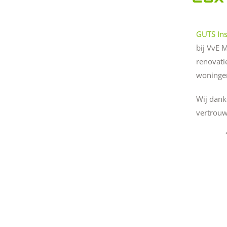
GUTS Ins
bij VvE 
renovati
woningen
Wij dank
vertrouw