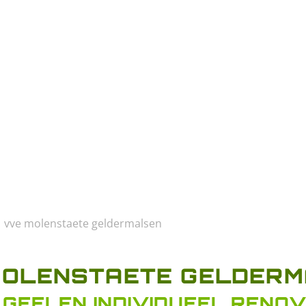
vve molenstaete geldermalsen
MOLENSTAETE GELDERM
 GEELEN INDIVIDUEEL RENOV