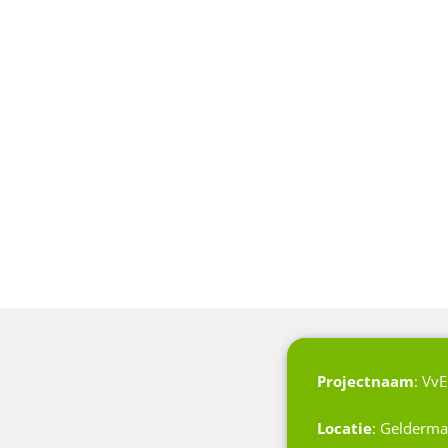
Projectnaam
: Vv
Locatie
: Gelderma