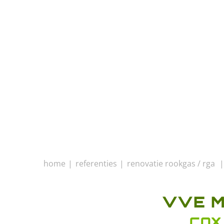
home
referenties
renovatie rookgas / rga
VVE 
COX