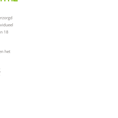
erzorgd
vidueel
an 18
en het
.