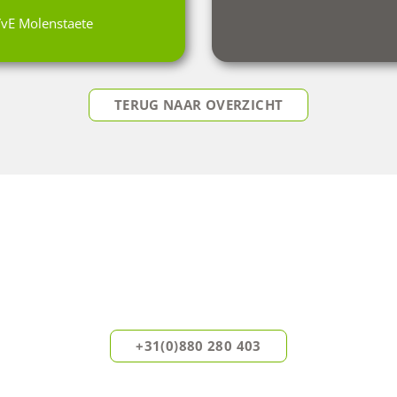
VvE Molenstaete
TERUG NAAR OVERZICHT
DIRECT ADVIES OP MAAT
Onze experts helpen u graag verder.
Neem vandaag nog vrijblijvend contact met ons op.
+31(0)880 280 403