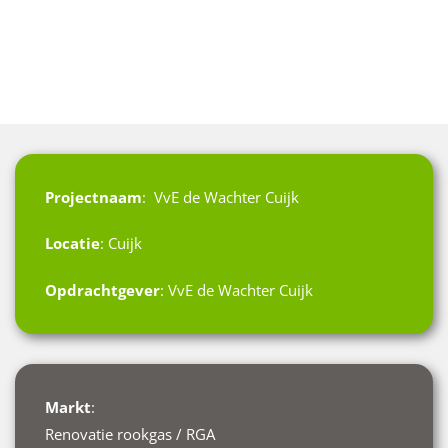
Projectnaam
: VvE de Wachter Cuijk
Locatie
: Cuijk
Opdrachtgever
: VvE de Wachter Cuijk
Markt
:
Renovatie rookgas / RGA