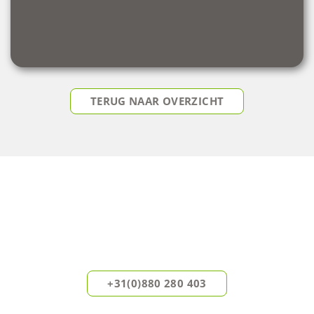
TERUG NAAR OVERZICHT
DIRECT ADVIES OP MAAT?
Onze experts helpen u graag verder.
Neem vandaag nog vrijblijvend contact met ons op.
+31(0)880 280 403