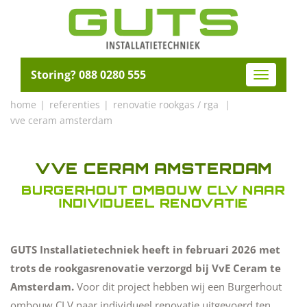
Storing? 088 0280 555
Toggle
navigatio
home
referenties
renovatie rookgas / rga
vve ceram amsterdam
VVE CERAM AMSTERDAM
BURGERHOUT OMBOUW CLV NAAR
INDIVIDUEEL RENOVATIE
GUTS Installatietechniek heeft in februari 2026 met
trots de rookgasrenovatie verzorgd bij VvE Ceram te
Amsterdam.
Voor dit project hebben wij een Burgerhout
ombouw CLV naar individueel renovatie uitgevoerd ten