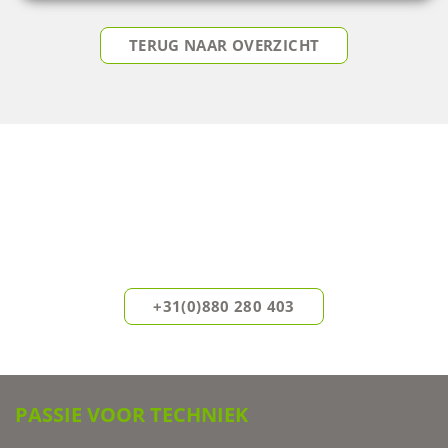
TERUG NAAR OVERZICHT
DIRECT ADVIES OP MAAT?
Onze experts helpen u graag verder.
Neem vandaag nog vrijblijvend contact met ons op.
+31(0)880 280 403
PASSIE VOOR TECHNIEK