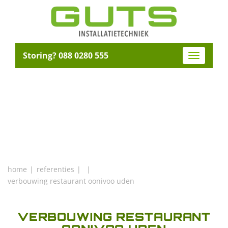
Storing? 088 0280 555
Toggle
navigatio
home
referenties
verbouwing restaurant oonivoo uden
VERBOUWING RESTAURANT