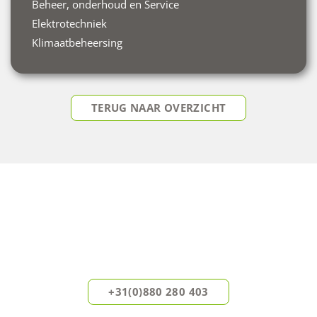
Beheer, onderhoud en Service
Elektrotechniek
Klimaatbeheersing
TERUG NAAR OVERZICHT
DIRECT ADVIES OP MAAT?
Onze experts helpen u graag verder.
Neem vandaag nog vrijblijvend contact met ons op.
+31(0)880 280 403