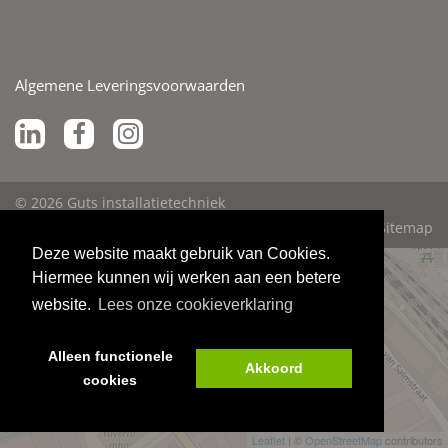
Algemene Leveringsvoorwaarden
© 2026 Guts installatietechniek
Disclaimer
Privacyverklaring
Sitemap
Deze website maakt gebruik van Cookies.
Hiermee kunnen wij werken aan een betere
website.
Lees onze cookieverklaring
Alleen functionele
Akkoord
cookies
Leaflet
| ©
OpenStreetMap
contributors