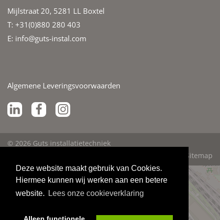
Mijlstraat 20, 5281 LL Boxtel
T: +31(0)880 280 403
E:
info@guts-instal.com
Algemene Leveringsvoorwaarden
© 2026 Guts installatietechniek
Disclaimer
Privacyverklaring
Sitemap
Deze website maakt gebruik van Cookies.
Hiermee kunnen wij werken aan een betere
website.
Lees onze cookieverklaring
Alleen functionele