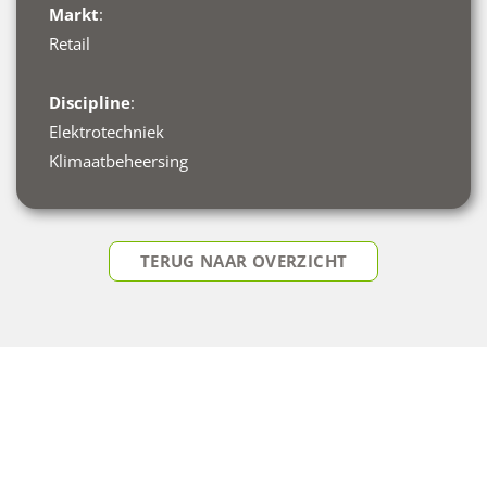
Markt
:
Retail
Discipline
:
Elektrotechniek
Klimaatbeheersing
TERUG NAAR OVERZICHT
DIRECT ADVIES OP MAAT?
Onze experts helpen u graag verder.