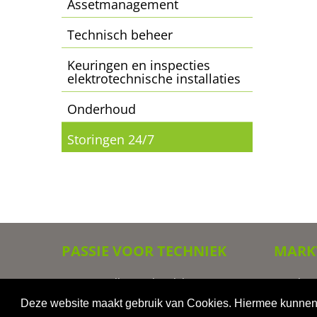
Assetmanagement
Technisch beheer
Keuringen en inspecties
elektrotechnische installaties
Onderhoud
Storingen 24/7
PASSIE VOOR TECHNIEK
MARK
GUTS Installatietechniek levert
Retail
integrale oplossingen op het gebied
Kantoren
Deze website maakt gebruik van Cookies. Hiermee kunnen 