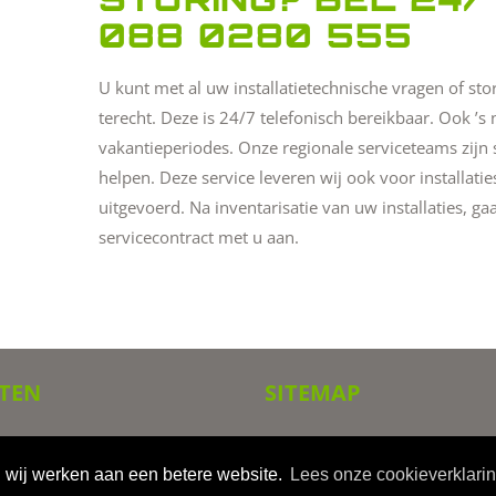
088 0280 555
U kunt met al uw installatietechnische vragen of sto
terecht. Deze is 24/7 telefonisch bereikbaar. Ook ’s
vakantieperiodes. Onze regionale serviceteams zijn s
helpen. Deze service leveren wij ook voor installatie
uitgevoerd. Na inventarisatie van uw installaties, ga
servicecontract met u aan.
TEN
SITEMAP
Home
 en bedrijven
Disciplines
wij werken aan een betere website.
Lees onze cookieverklari