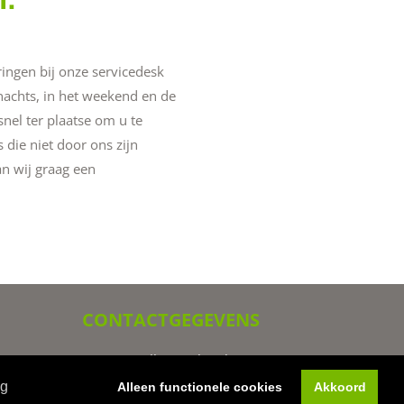
ringen bij onze servicedesk
 nachts, in het weekend en de
nel ter plaatse om u te
s die niet door ons zijn
an wij graag een
CONTACTGEGEVENS
GUTS Installatietechniek B.V.
Mijlstraat 20, 5281 LL Boxtel
ng
Alleen functionele cookies
Akkoord