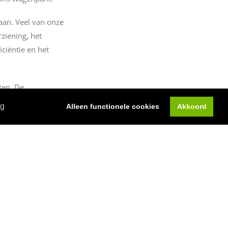
 aan. Veel van onze
ziening, het
ciëntie en het
ten. De
 doen aan gescheiden
ng
Alleen functionele cookies
Akkoord
s wagenpark voldoet aan
d bij.
ormen na te leven.
 gedragen. Daarom
 vastbesloten om de
workshops, webinars of