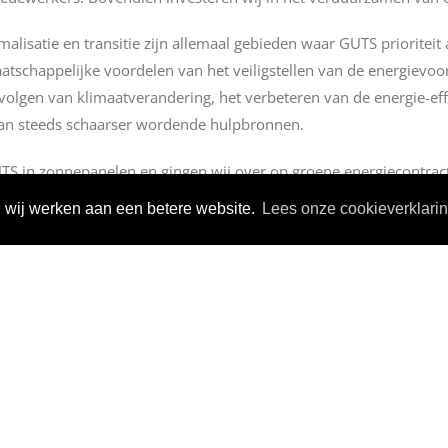
imalisatie en transitie zijn allemaal gebieden waar GUTS prioriteit
tschappelijke voordelen van het veiligstellen van de energievoor
olgen van klimaatverandering, het verbeteren van de energie-effi
van steeds schaarser wordende hulpbronnen.
TS in zonnepanelen en gingen wij over op groene energiecontrac
afonds in ons kantoor in Boxtel is van gerecycled materiaal. We
wij werken aan een betere website.
Lees onze cookieverklari
 eigentijdse ICT oplossingen werken we steeds meer digitaal. On
sen. Hybride en elektrische auto’s horen daar als vanzelfspreken
sbeleid
ijk om verantwoord zaken te doen en de wetten en Nederlandse n
en leidraad voor onze medewerkers om zich verantwoordelijk te
 herziene versies van de beleidsmaatregelen gelanceerd. We zijn
ijk bewustmakingstrajecten te introduceren door het geven van 
amma's.