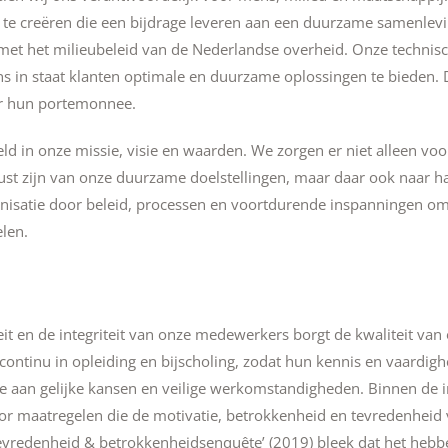
 te creëren die een bijdrage leveren aan een duurzame samenlevi
et het milieubeleid van de Nederlandse overheid. Onze technisc
ns in staat klanten optimale en duurzame oplossingen te bieden. 
or hun portemonnee.
d in onze missie, visie en waarden. We zorgen er niet alleen voo
t zijn van onze duurzame doelstellingen, maar daar ook naar ha
anisatie door beleid, processen en voortdurende inspanningen 
elen.
iteit en de integriteit van onze medewerkers borgt de kwaliteit van
ontinu in opleiding en bijscholing, zodat hun kennis en vaardigh
e aan gelijke kansen en veilige werkomstandigheden. Binnen de i
or maatregelen die de motivatie, betrokkenheid en tevredenheid v
evredenheid & betrokkenheidsenquête’ (2019) bleek dat het hebb