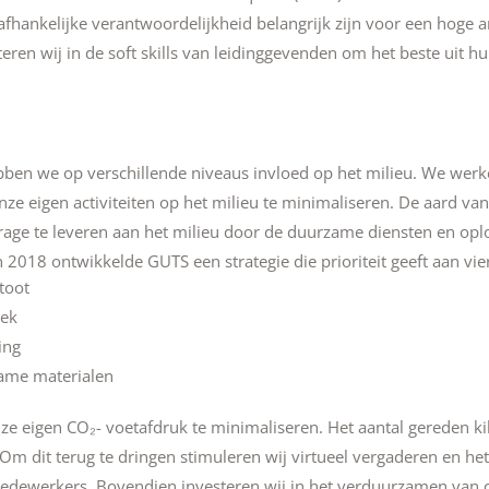
fhankelijke verantwoordelijkheid belangrijk zijn voor een hoge a
teren wij in de soft skills van leidinggevenden om het beste uit 
hebben we op verschillende niveaus invloed op het milieu. We wer
ze eigen activiteiten op het milieu te minimaliseren. De aard van 
drage te leveren aan het milieu door de duurzame diensten en opl
n 2018 ontwikkelde GUTS een strategie die prioriteit geeft aan vie
toot
iek
ing
ame materialen
e eigen CO₂- voetafdruk te minimaliseren. Het aantal gereden kil
 Om dit terug te dringen stimuleren wij virtueel vergaderen en h
edewerkers. Bovendien investeren wij in het verduurzamen van