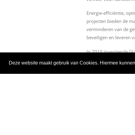
Energie-efficiëntie, opt
projecten bieden de maa
verminderen van de gev
beveiligen en leveren 
In 2019 investeerde GU
vloerbedekking/hout/pl
Deze website maakt gebruik van Cookies. Hiermee kunnen 
afvalbeheer en dankzij
de hedendaagse milieuei
Duurzaam bedrijf
Wij vinden het belangr
Onze gedragscode is e
hebben wij in mei 2018
komende jaren geleidel
andere trainingsprogr