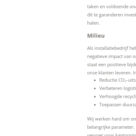
taken en voldoende ona
dit te garanderen inves
halen.
Milieu
Als installatiebedrijf 
negatieve impact van on
staat een positieve bij
onze klanten leveren. I
Reductie CO₂-uits
Verbeteren logist
Verhoogde recycl
Toepassen duurz
Wij werken hard om onz
belangrijke parameter.
vervoer voor kantoorm